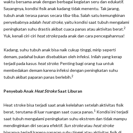
waktu bersama anak dengan berbagai kegiatan seru dan edukatif.
Sayangnya, kondisi fisik anak kadang tidak menentu. Tak jarang,
tubuh anak terasa panas secara tiba-tiba. Salah satu kemungkinan
penyebabnya adalah
heat stroke
, yaitu kondisi saat tubuh mengalami
2
peningkatan suhu drastis akibat cuaca panas atau aktivitas berat.
Yuk, kenali ciri-ciri
heat stroke
pada anak dan cara pencegahannya!
Kadang, suhu tubuh anak bisa naik cukup tinggi, mirip seperti
demam, padahal bukan disebabkan oleh infeksi. Inilah yang kerap
terjadi pada kasus
heat stroke
. Penting bagi orang tua untuk
membedakan demam karena infeksi dengan peningkatan suhu
2
tubuh akibat paparan panas berlebih.
Penyebab Anak
Heat Stroke
Saat Liburan
Heat stroke bisa terjadi saat anak kelelahan setelah aktivitas fisik
1
berat, terutama di luar ruangan saat cuaca panas.
Kondisi ini terjadi
saat tubuh mengalami peningkatan suhu ekstrem dan tidak mampu
mendinginkan diri secara efektif.
Sun stroke
atau
heat stroke
biasanya terjadi karena paparan suhu tinggi atau aktivitas fisik di