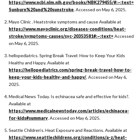
https://www.ncbi.nlm.nih.gov/books/NBK279455/#:~:text=
Sunburn%20and%20sunstroke
. Accessed on May 6, 2025.
Mayo Clinic . Heatstroke symptoms and cause Available at
https://www.mayoclinic.org/diseases-conditions/heat-
stroke/symptoms-causes/syc-20353581#:~:text=
Accessed
on May 6, 2025.
hellopediatrics. Spring Break Travel: How to Keep Your Kids
Healthy and Happy. Available at
https://hellopediatrics.com/spring-break-travel-how-to-
keep-your-kids-healthy-and-happy/
. Accessed on May 6,
2025.
Medical News Today. Is echinacea safe and effective for kids?.
Available at
https://www.medicalnewstoday.com/articles/echinacea-
for-kids#summary
. Accessed on May 6, 2025.
Seattle Children’s. Heat Exposure and Reactions. Available at
https://www.seattlechildrens.org/conditions/a-z/heat-