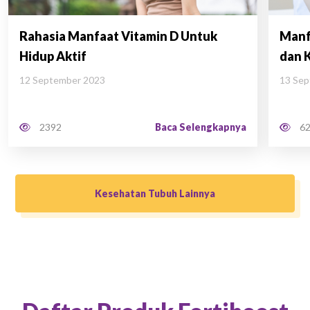
Rahasia Manfaat Vitamin D Untuk
Manf
Hidup Aktif
dan 
12 September 2023
13 Se
Baca Selengkapnya
2392
62
Kesehatan Tubuh Lainnya