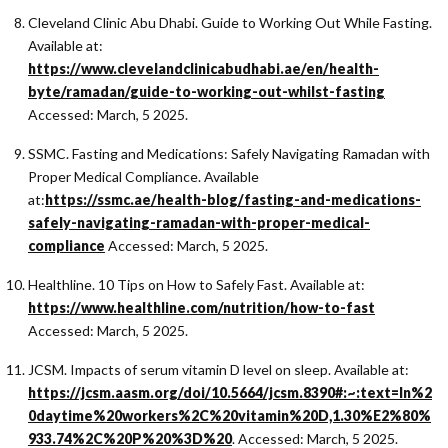
Cleveland Clinic Abu Dhabi. Guide to Working Out While Fasting.
Available at:
https://www.clevelandclinicabudhabi.ae/en/health-
byte/ramadan/guide-to-working-out-whilst-fasting
Accessed: March, 5 2025.
SSMC. Fasting and Medications: Safely Navigating Ramadan with
Proper Medical Compliance. Available
at:
https://ssmc.ae/health-blog/fasting-and-medications-
safely-navigating-ramadan-with-proper-medical-
compliance
Accessed: March, 5 2025.
Healthline. 10 Tips on How to Safely Fast. Available at:
https://www.healthline.com/nutrition/how-to-fast
Accessed: March, 5 2025.
JCSM. Impacts of serum vitamin D level on sleep. Available at:
https://jcsm.aasm.org/doi/10.5664/jcsm.8390#:~:text=In%2
0daytime%20workers%2C%20vitamin%20D,1.30%E2%80%
933.74%2C%20P%20%3D%20
. Accessed: March, 5 2025.