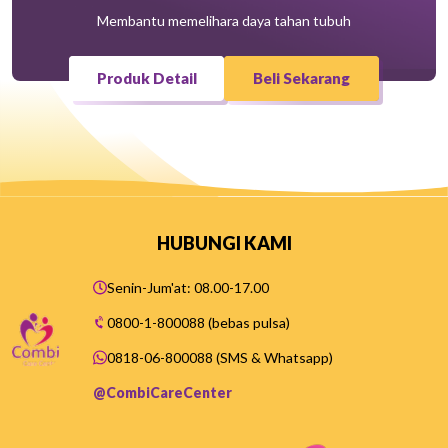
Membantu memelihara daya tahan tubuh
Produk Detail
Beli Sekarang
HUBUNGI KAMI
Senin-Jum'at: 08.00-17.00
0800-1-800088 (bebas pulsa)
0818-06-800088 (SMS & Whatsapp)
@CombiCareCenter