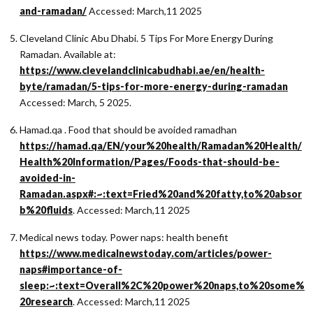
and-ramadan/
Accessed: March,11 2025
Cleveland Clinic Abu Dhabi. 5 Tips For More Energy During
Ramadan. Available at:
https://www.clevelandclinicabudhabi.ae/en/health-
byte/ramadan/5-tips-for-more-energy-during-ramadan
Accessed: March, 5 2025.
Hamad.qa . Food that should be avoided ramadhan
https://hamad.qa/EN/your%20health/Ramadan%20Health/
Health%20Information/Pages/Foods-that-should-be-
avoided-in-
Ramadan.aspx#:~:text=Fried%20and%20fatty,to%20absor
b%20fluids
. Accessed: March,11 2025
Medical news today. Power naps: health benefit
https://www.medicalnewstoday.com/articles/power-
naps#importance-of-
sleep:~:text=Overall%2C%20power%20naps,to%20some%
20research
. Accessed: March,11 2025