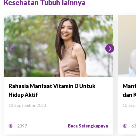
Kesehatan Tubuh lainnya
Rahasia Manfaat Vitamin D Untuk
Manf
Hidup Aktif
dan 
12 September 2023
13 Se
Baca Selengkapnya
2397
63